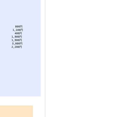
（駐車場）
年5月1日
使用料金
から8時）
期間 通年
ら4月30日、
） 800円
日） 1,100円
月） 400円
） 1,900円
） 1,900円
分） 3,000円
） 2,200円
期間 通年
は別に必要