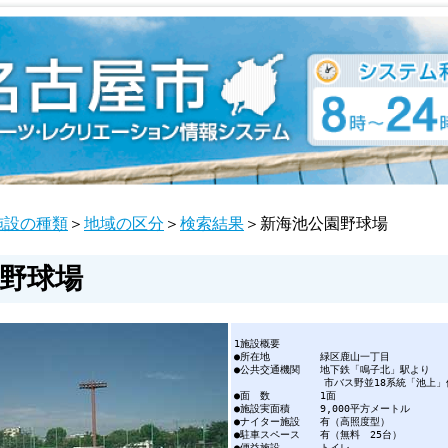
施設の種類
＞
地域の区分
＞
検索結果
＞新海池公園野球場
野球場
1施設
●所在地 緑区鹿
●公共交通機関 地下鉄「鳴
市バス野並18系統「池上」
●面 数
●施設実面積 9,000
●ナイター施設 有（
●駐車スペース 有（無
●便益施設 