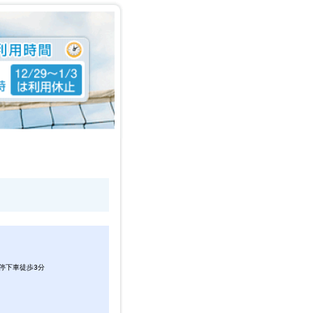
概要
山一丁目
子北」駅より
停下車徒歩3分
 1面
平方メートル
高照度型）
料 25台）
トイレ