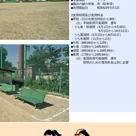
●施設の鍵の有無 有
●供用開始日 昭和63
2使用時間及び
●早朝（日の出相当時刻
（注）早朝利用可能
・うち春・秋期間（3月1日か
9月1日から10月31日
・うち夏期間（5月1日から8月31
・うち冬期間（11月から2
●午前（8時30分から12時
●午後（13時から16時30分
●昼間（8時30分から16時30
●夜間（17時から20時30分
（注）夜間利用可能
照明のための電気料金