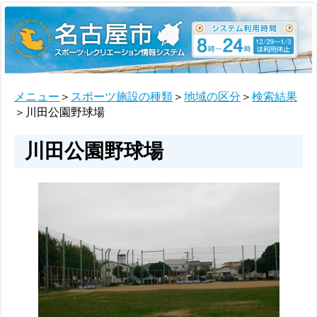
メニュー
＞
スポーツ施設の種類
＞
地域の区分
＞
検索結果
＞川田公園野球場
川田公園野球場