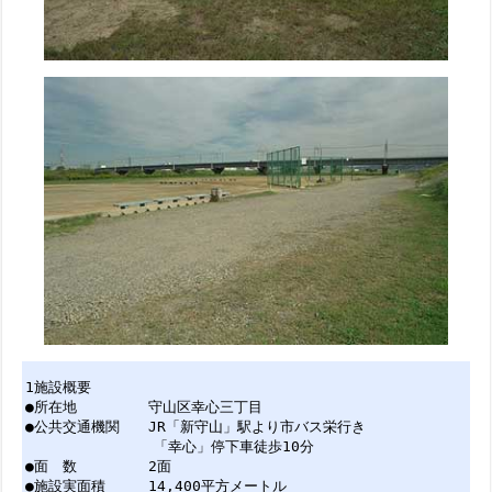
1施設概要
●所在地 守山区幸心三丁目
●公共交通機関 JR「新守山」駅より市バス栄行き
「幸心」停下車徒歩10分
●面 数 2面
●施設実面積 14,400平方メートル