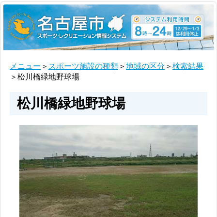
メニュー
＞
スポーツ施設の種類
＞
地域の区分
＞
検索結果
＞松川橋緑地野球場
松川橋緑地野球場