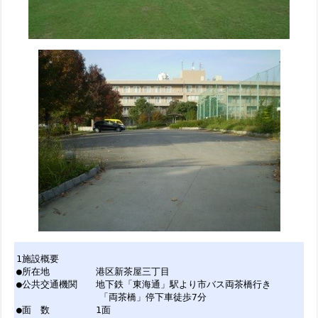
1施設概要
●所在地 港区新茶屋三丁目
●公共交通機関 地下鉄「東海通」駅より市バス両茶橋行き
「両茶橋」停下車徒歩7分
●面 数 1面