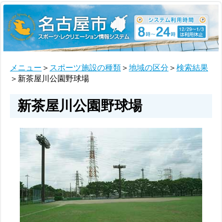
メニュー
＞
スポーツ施設の種類
＞
地域の区分
＞
検索結果
＞新茶屋川公園野球場
新茶屋川公園野球場