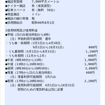
●施設実面積 7,000平方メートル
●ナイター施設 有（省資源型）
●駐車スペース 有（無料 50台）
●便益施設 トイレ
●施設の鍵の有無 無
●供用開始日 昭和46年8月1日
2使用時間及び使用料金
●早朝（日の出相当時刻から8時）
（注）早朝利用可能期間 通年
・うち春・秋期間（3月1日から4月30日、
9月1日から10月31日） 800円
・うち夏期間（5月1日から8月31日） 1,100円
・うち冬期間（11月から2月） 400円
●午前（8時30分から12時） 1,900円
●午後（13時から16時30分） 1,900円
●昼間（8時30分から16時30分） 3,000円
●薄暮（17時から日の入相当時刻） 600円
（注）薄暮利用可能期間 3月のみ
●夜間（17時から20時30分） 2,200円
（注）夜間利用可能期間 4月1日から10月31日
照明のための電気料金は別に必要