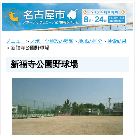
メニュー
＞
スポーツ施設の種類
＞
地域の区分
＞
検索結果
＞新福寺公園野球場
新福寺公園野球場