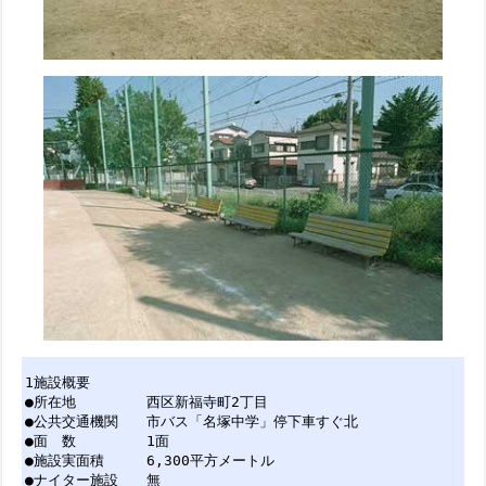
1施設概要
●所在地 西区新福寺町2丁目
●公共交通機関 市バス「名塚中学」停下車すぐ北
●面 数 1面
●施設実面積 6,300平方メートル
●ナイター施設 無