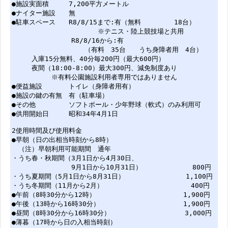
●施設実面積 7,200平方メートル
●ナイター施設 無
●駐車スペース R8/8/15まで:有（無料 18台）
※テニス・陸上競技場と共用
R8/8/16から:有
（有料 35台 うち身障者用 4台）
入庫15分無料、40分毎200円（最大600円）
夜間（18:00-8:00）最大300円、減免制度あり
※有料公園施設利用者専用ではありません
●便益施設 トイレ（身障者用有）
●施設の鍵の有無 有（駐車場）
●その他 ソフトボール・少年野球（軟式）のみ利用可
●供用開始日 昭和34年4月1日
2使用時間及び使用料金
●早朝（日の出相当時刻から8時）
（注）早朝利用可能期間 通年
・うち春・秋期間（3月1日から4月30日、
9月1日から10月31日） 800円
・うち夏期間（5月1日から8月31日） 1,100円
・うち冬期間（11月から2月） 400円
●午前（8時30分から12時） 1,900円
●午後（13時から16時30分） 1,900円
●昼間（8時30分から16時30分） 3,000円
●薄暮（17時から日の入相当時刻）