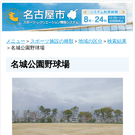
メニュー
＞
スポーツ施設の種類
＞
地域の区分
＞
検索結果
＞名城公園野球場
名城公園野球場