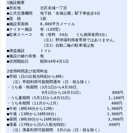
1施設概要
●所在地 北区名城一丁目
●公共交通機関 地下鉄「名城公園」駅下車徒歩3分
●面 積 1面
●施設実面積 8,800平方メートル
●ナイター施設 有（LED型）
●駐車スペース 有（有料 54台 うち身障者用3台）
（注1）野球場利用者専用ではありません。
（注2）自動二輪の駐車場は無
●便益施設 トイレ
●施設の鍵の有無 無
●供用開始日 昭和34年4月1日
2使用時間及び使用料金
●早朝（日の出相当時刻から8時）
（注）早朝利用可能期間通年（日・祝を除く）
・うち春・秋期間（3月1日から4月30日、
9月1日から10月31日） 800円
・うち夏期間（5月1日から8月31日） 1,100円
・うち冬期間（11月から2月） 400円
●午前（8時30分から12時） 1,900円
●午後（13時から16時30分） 1,900円
●昼間（8時30分から16時30分） 3,000円
●薄暮（17時から日の入相当時刻） 600円
（注）薄暮利用可能期間 3月のみ（日・祝を除く）