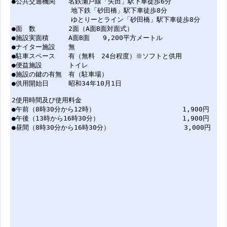
●公共交通機関 名鉄瀬戸線「矢田」駅下車徒歩6分
地下鉄「砂田橋」駅下車徒歩8分
ゆとりーとライン「砂田橋」駅下車徒歩8分
●面 数 2面（A面B面対面式）
●施設実面積 A面B面 9,200平方メートル
●ナイター施設 無
●駐車スペース 有（無料 24台程度）※ソフトと供用
●便益施設 トイレ
●施設の鍵の有無 有（駐車場）
●供用開始日 昭和34年10月1日
2使用時間及び使用料金
●午前（8時30分から12時） 1,900円
●午後（13時から16時30分） 1,900円
●昼間（8時30分から16時30分） 3,000円